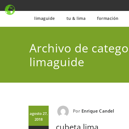
Saltar
al
contenido
limaguide
tu & lima
formación
Archivo de catego
limaguide
Por
Enrique Candel
agosto 27,
2018
cubeta lima