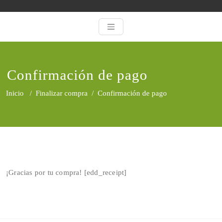
Saltar
al
contenido
Confirmación de pago
Inicio
/
Finalizar compra
/
Confirmación de pago
¡Gracias por tu compra! [edd_receipt]