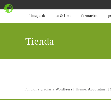
Saltar
al
contenido
limaguide
tu & lima
formación
pr
Tienda
Funciona gracias a
WordPress
| Theme:
Appointment 