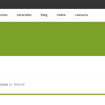
ecios
tutoriales
blog
visión
contacto
Green
by Webriti