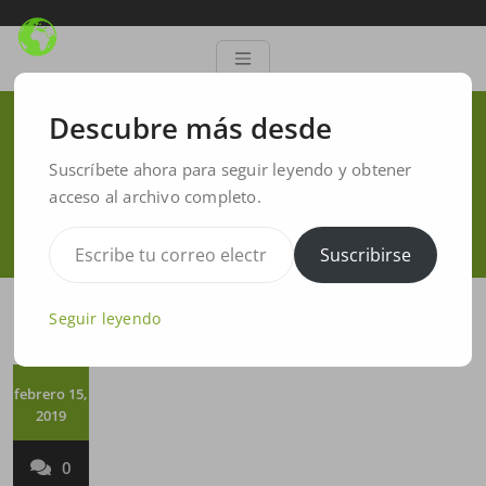
Descubre más desde
Implant 15 surgery guide
Suscríbete ahora para seguir leyendo y obtener
acceso al archivo completo.
Inicio
/
software limaguide
/
Implant 15 surgery guide
Suscribirse
Seguir leyendo
febrero 15,
2019
0