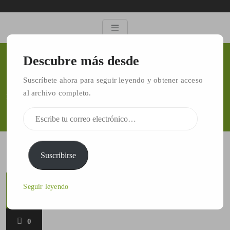
Descubre más desde
importar imágenes dicom
Suscríbete ahora para seguir leyendo y obtener acceso
al archivo completo.
Inicio
/
software limaguide
/
importar imágenes dicom
Suscribirse
agosto 30,
Seguir leyendo
2018
0