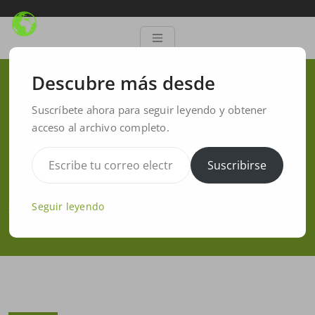
Descubre más desde
Rehabilitation 5 implants
Suscríbete ahora para seguir leyendo y obtener
with limaguide for surgical
acceso al archivo completo.
splinting
Suscribirse
Inicio
/
software limaguide
/
Rehabilitation 5 implants with limaguide for surgical
Seguir leyendo
splinting