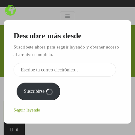
Descubre más desde
LIMA Y CHITUBOX
Suscríbete ahora para seguir leyendo y obtener acceso
al archivo completo.
Inicio
/
software limaguide
/
LIMA Y CHITUBOX
Suscribirse
septiembre
Seguir leyendo
10, 2019
0