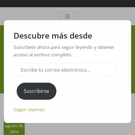
Descubre más desde
NEW VERSION 1.7 TUBE
Suscríbete ahora para seguir leyendo y obtener
GUIDE
acceso al archivo completo.
Inicio
/
software limaguide
/
NEW VERSION 1.7 TUBE GUIDE
Suscribirse
Seguir leyendo
agosto 30,
2019