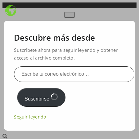
limaguide
Descubre más desde
tu & lima
Suscríbete ahora para seguir leyendo y obtener
formación
acceso al archivo completo.
precios
tutoriales
blog
Suscribirse
visión
Seguir leyendo
contacto