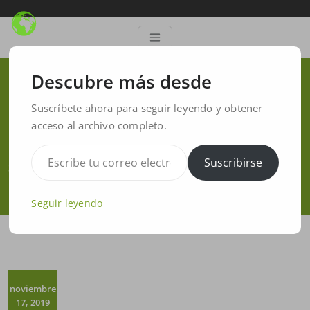
Descubre más desde
Surgical splint design for
Suscríbete ahora para seguir leyendo y obtener
zygomatic implants
acceso al archivo completo.
Inicio
/
software limaguide
/
Suscribirse
Surgical splint design for zygomatic implants
Seguir leyendo
noviembre
17, 2019